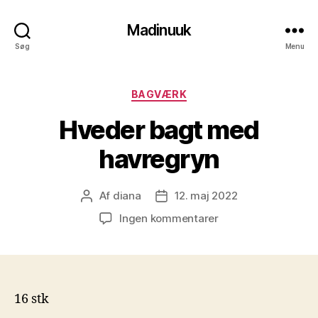
Madinuuk
Søg
Menu
Kategorier
BAGVÆRK
Hveder bagt med
havregryn
Af
diana
12. maj 2022
Indlægsforfatter
Indlægsdato
til
Ingen kommentarer
Hveder
bagt
med
havregryn
16 stk