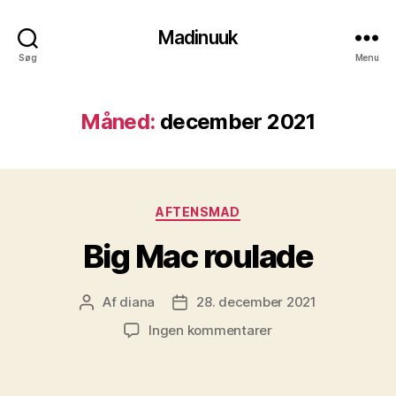
Madinuuk
Søg
Menu
Måned:
december 2021
Kategorier
AFTENSMAD
Big Mac roulade
Af
diana
28. december 2021
Indlægsforfatter
Indlægsdato
til
Ingen kommentarer
Big
Mac
roulade