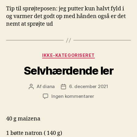
Tip til sprøjteposen: jeg putter kun halvt fyld i
og varmer det godt op med hånden også er det
nemt at sprøjte ud
Kategorier
IKKE-KATEGORISERET
Selvhærdende ler
Af
diana
6. december 2021
Indlægsforfatter
Indlægsdato
til
Ingen kommentarer
Selvhærdende
ler
40 g maizena
1 bøtte natron ( 140 g)