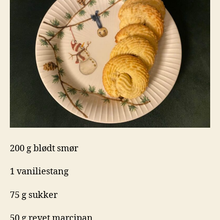
200 g blødt smør
1 vaniliestang
75 g sukker
50 g revet marcipan