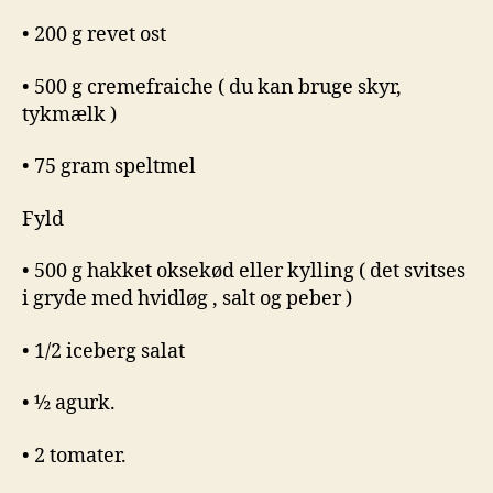
• 200 g revet ost
• 500 g cremefraiche ( du kan bruge skyr,
tykmælk )
• 75 gram speltmel
Fyld
• 500 g hakket oksekød eller kylling ( det svitses
i gryde med hvidløg , salt og peber )
• 1/2 iceberg salat
• ½ agurk.
• 2 tomater.