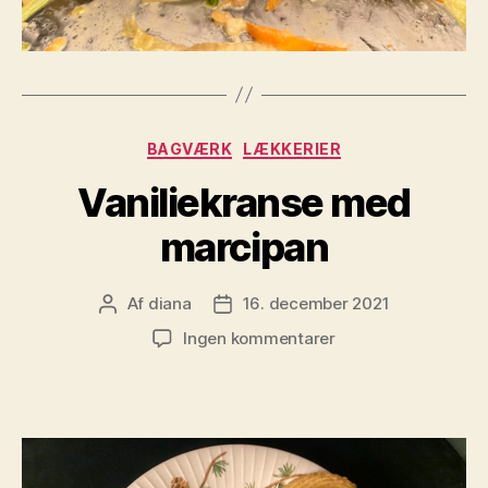
Kategorier
BAGVÆRK
LÆKKERIER
Vaniliekranse med
marcipan
Af
diana
16. december 2021
Indlægsforfatter
Indlægsdato
til
Ingen kommentarer
Vaniliekranse
med
marcipan