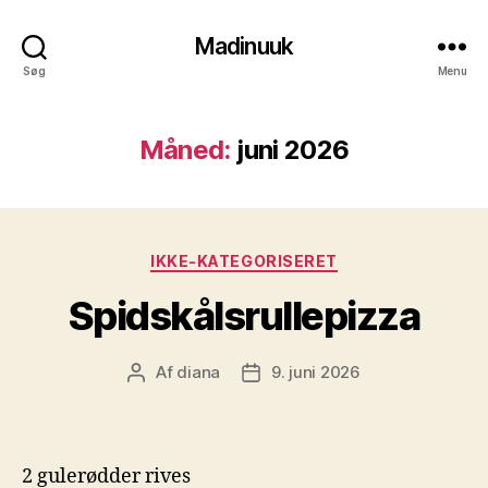
Madinuuk
Søg
Menu
Måned:
juni 2026
Kategorier
IKKE-KATEGORISERET
Spidskålsrullepizza
Af
diana
9. juni 2026
Indlægsforfatter
Indlægsdato
2 gulerødder rives