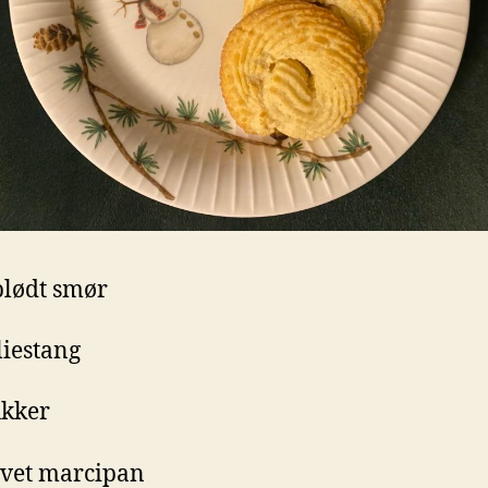
blødt smør
liestang
ukker
evet marcipan