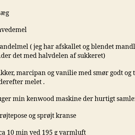
t æg
 hvedemel
andelmel ( jeg har afskallet og blendet mandl
ender det med halvdelen af sukkeret)
ukker, marcipan og vanilie med smør godt og t
derefter melet .
uger min kenwood maskine der hurtigt samler
prøjtepose og sprøjt kranse
ca 10 min ved 195 g varmluft