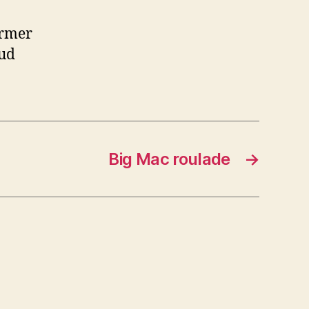
armer
 ud
Big Mac roulade
→