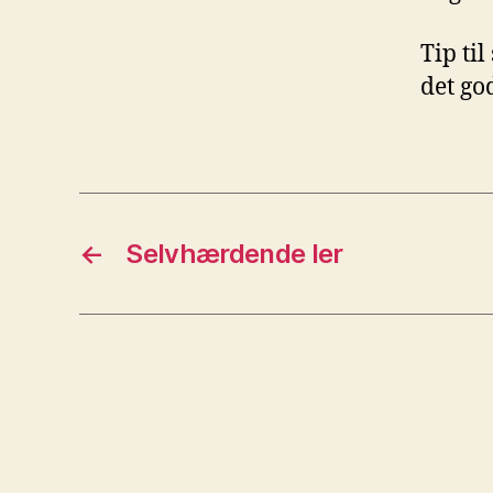
Tip ti
det go
←
Selvhærdende ler