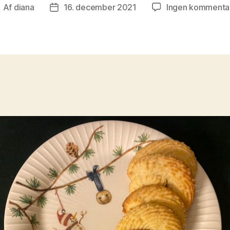
Af
diana
16. december 2021
Ingen kommenta
ndlægsforfatter
Indlægsdato