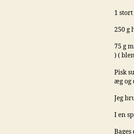
1 stor
250 g
75 g m
) ( bl
Pisk s
æg og 
Jeg br
I en s
Bages 