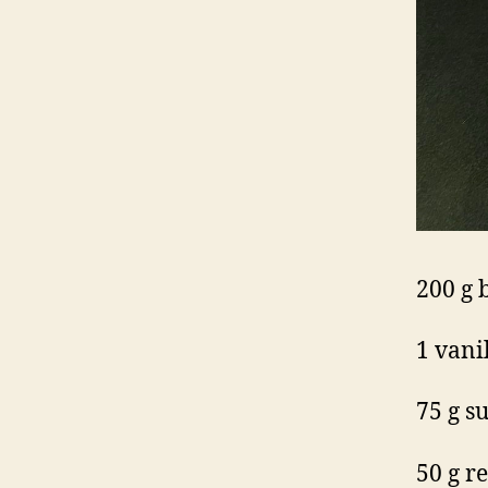
200 g 
1 vani
75 g s
50 g r