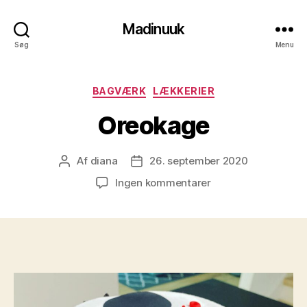
Madinuuk
Søg
Menu
Kategorier
BAGVÆRK
LÆKKERIER
Oreokage
Af
diana
26. september 2020
Indlægsforfatter
Indlægsdato
til
Ingen kommentarer
Oreokage