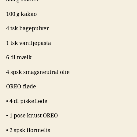
100 g kakao
4 tsk bagepulver
1 tsk vaniljepasta
6 dl mælk
4 spsk smagsneutral olie
OREO-fløde
• 4 dl piskefløde
• 1 pose knust OREO
• 2 spsk flormelis