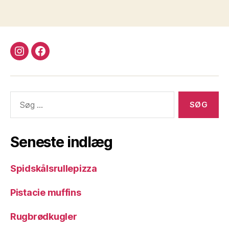
instagram
facebook
Søg
efter:
Seneste indlæg
Spidskålsrullepizza
Pistacie muffins
Rugbrødkugler