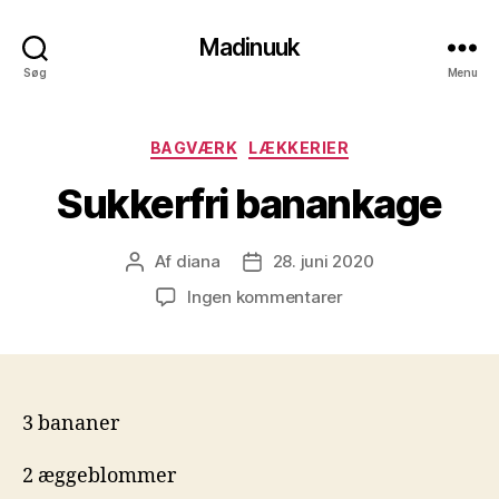
Madinuuk
Søg
Menu
Kategorier
BAGVÆRK
LÆKKERIER
Sukkerfri banankage
Af
diana
28. juni 2020
Indlægsforfatter
Indlægsdato
til
Ingen kommentarer
Sukkerfri
banankage
3 bananer
2 æggeblommer