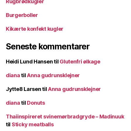
Rugbrødkugler
Burgerboller
Kikærte konfekt kugler
Seneste kommentarer
Heidi Lund Hansen
til
Glutenfri ølkage
diana
til
Anna gudrunsklejner
Jytte8 Larsen
til
Anna gudrunsklejner
diana
til
Donuts
Thaiinspireret svinemørbradgryde – Madinuuk
til
Sticky meatballs