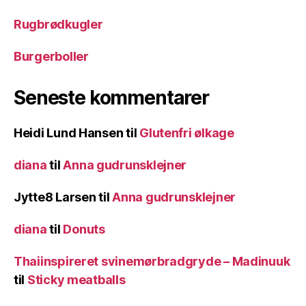
Rugbrødkugler
Burgerboller
Seneste kommentarer
Heidi Lund Hansen
til
Glutenfri ølkage
diana
til
Anna gudrunsklejner
Jytte8 Larsen
til
Anna gudrunsklejner
diana
til
Donuts
Thaiinspireret svinemørbradgryde – Madinuuk
til
Sticky meatballs