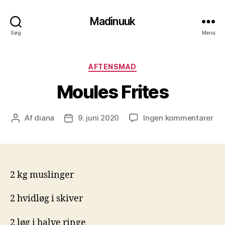
Madinuuk
Søg
Menu
Kategorier
AFTENSMAD
Moules Frites
til
Af
diana
9. juni 2020
Ingen kommentarer
Indlægsforfatter
Indlægsdato
Mo
Fri
2 kg muslinger
2 hvidløg i skiver
2 løg i halve ringe