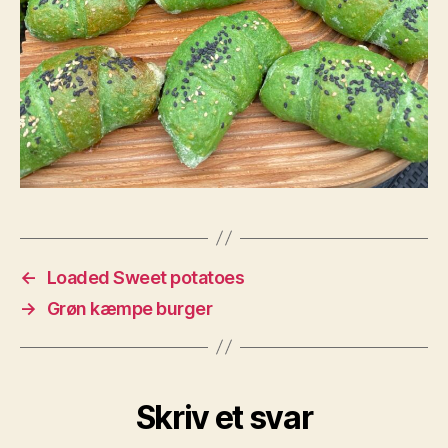
←
Loaded Sweet potatoes
→
Grøn kæmpe burger
Skriv et svar