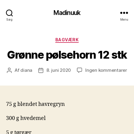
Madinuuk
Søg
Menu
Kategorier
BAGVÆRK
Grønne pølsehorn 12 stk
til
Af
diana
8. juni 2020
Ingen kommentarer
Indlægsforfatter
Indlægsdato
Gr
pøl
12
stk
75 g blendet havregryn
300 g hvedemel
5 g tørgær